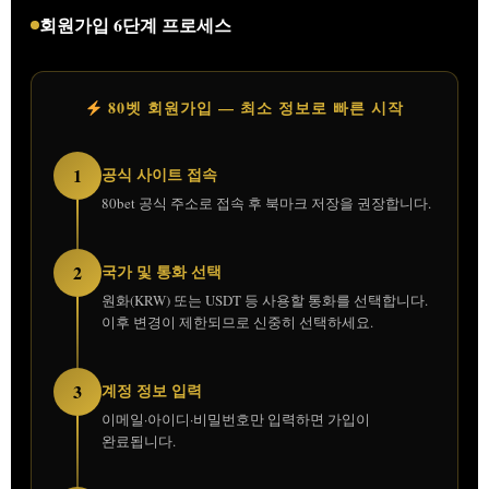
회원가입 6단계 프로세스
80벳 회원가입 — 최소 정보로 빠른 시작
1
공식 사이트 접속
80bet 공식 주소로 접속 후 북마크 저장을 권장합니다.
2
국가 및 통화 선택
원화(KRW) 또는 USDT 등 사용할 통화를 선택합니다.
이후 변경이 제한되므로 신중히 선택하세요.
3
계정 정보 입력
이메일·아이디·비밀번호만 입력하면 가입이
완료됩니다.