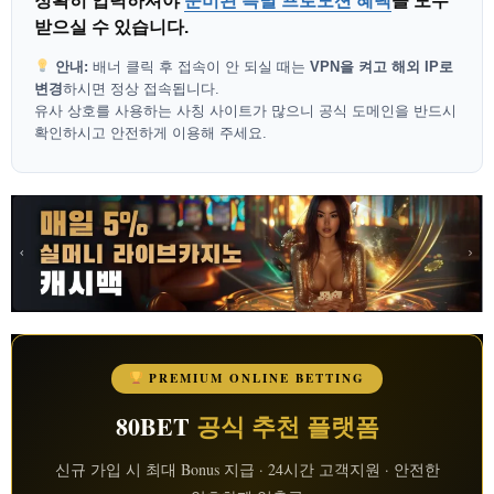
정확히 입력하셔야
준비된 특별 프로모션 혜택
을 모두
받으실 수 있습니다.
안내:
배너 클릭 후 접속이 안 되실 때는
VPN을 켜고 해외 IP로
변경
하시면 정상 접속됩니다.
유사 상호를 사용하는 사칭 사이트가 많으니 공식 도메인을 반드시
확인하시고 안전하게 이용해 주세요.
PREMIUM ONLINE BETTING
80BET
공식 추천 플랫폼
신규 가입 시 최대 Bonus 지급 · 24시간 고객지원 · 안전한