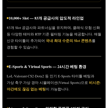
10,000+ Slot — 83개 공급사의 압도적 라인업
83개 Slot 공급사와 파트너십을 유지하며, 클래식·모험·신화
등 다양한 테마와 RTP 기준 필터링 기능을 제공합니다. 매월
국내 최대 수준의 Slot 콘텐츠
신규 타이틀이 추가되어
를
경험할 수 있습니다.
E-Sports & Virtual Sports — 24시간 베팅 환경
LoL·Valorant·CS2·Dota2 등 인기 E-Sports 타이틀 베팅과
비시즌·
가상 축구·가상 경마 시뮬레이션(Virtual Sports)으로
야간에도 끊김 없는 베팅
이 가능합니다.