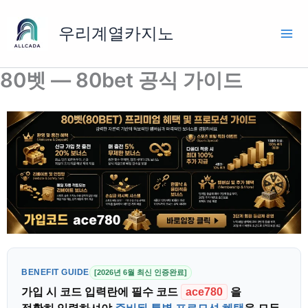
Skip
to
우리계열카지노
content
80벳 — 80bet 공식 가이드
BENEFIT GUIDE
[2026년 6월 최신 인증완료]
가입 시 코드 입력란에 필수 코드
ace780
을