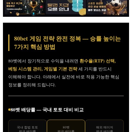
80bet 게임 전략 완전 정복 — 승률 높이는
7가지 핵심 방법
환수율(RTP) 선택,
80벳에서 장기적으로 수익을 내려면
베팅 시스템 관리, 게임별 기본 전략
세 가지를 반드시
이해해야 합니다. 아래에서 실전에 바로 적용 가능한 핵심
정보를 정리해 드립니다.
80벳 배당률 — 국내 토토 대비 비교
국내 합법 토토
80벳
해외 메이저
평균 배당률
평균 배당률
평균 배당률