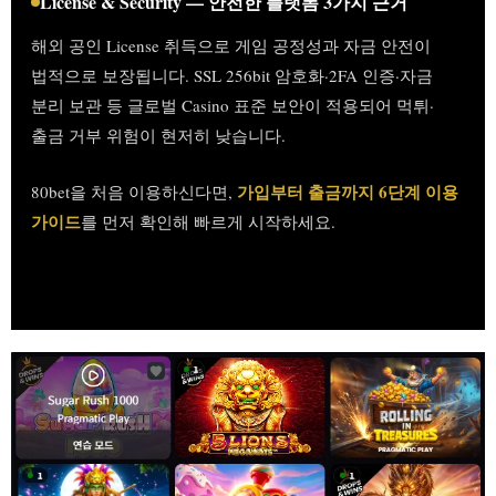
License & Security — 안전한 플랫폼 3가지 근거
해외 공인 License 취득으로 게임 공정성과 자금 안전이
법적으로 보장됩니다. SSL 256bit 암호화·2FA 인증·자금
분리 보관 등 글로벌 Casino 표준 보안이 적용되어 먹튀·
출금 거부 위험이 현저히 낮습니다.
가입부터 출금까지 6단계 이용
80bet을 처음 이용하신다면,
가이드
를 먼저 확인해 빠르게 시작하세요.