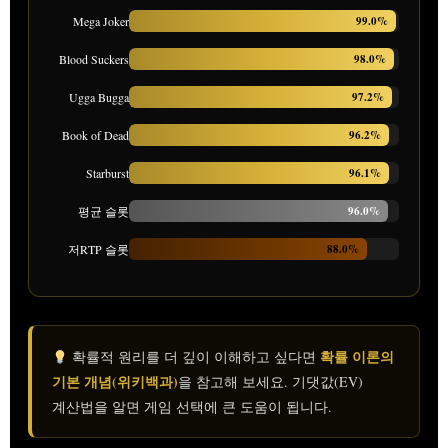
Mega Joker
99.0%
Blood Suckers
98.0%
Ugga Bugga
97.2%
Book of Dead
96.2%
Starburst
96.1%
평균 슬롯
96.0%
저RTP 슬롯
88.0%
확률 이론의
확률적 원리를 더 깊이 이해하고 싶다면
기본 개념(위키백과)
을 참고해 보세요. 기댓값(EV)
계산법을 알면 게임 선택에 큰 도움이 됩니다.