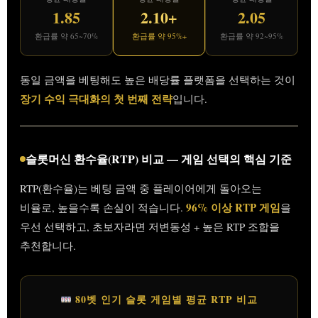
1.85
2.10+
2.05
환급률 약 65~70%
환급률 약 95%+
환급률 약 92~95%
동일 금액을 베팅해도 높은 배당률 플랫폼을 선택하는 것이
장기 수익 극대화의 첫 번째 전략
입니다.
슬롯머신 환수율(RTP) 비교 — 게임 선택의 핵심 기준
RTP(환수율)는 베팅 금액 중 플레이어에게 돌아오는
96% 이상 RTP 게임
비율로, 높을수록 손실이 적습니다.
을
우선 선택하고, 초보자라면 저변동성 + 높은 RTP 조합을
추천합니다.
80벳 인기 슬롯 게임별 평균 RTP 비교