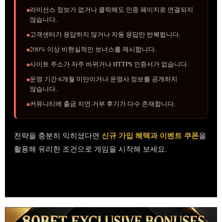
라이선스 정보가 없거나 클릭해도 인증 페이지로 연결되지
않습니다.
고객센터가 응답하지 않거나 자동 응답만 반복됩니다.
200% 이상 비현실적인 보너스를 제시합니다.
사이트 주소가 자주 바뀌거나 HTTPS 인증서가 없습니다.
운영 기간 6개월 미만이거나 운영사 정보를 공개하지
않습니다.
커뮤니티에 출금 지연·거부 후기가 다수 존재합니다.
신규 가입 혜택과 이벤트 쿠폰
전략을 충분히 익히셨다면
을
활용해 유리한 조건으로 게임을 시작해 보세요.