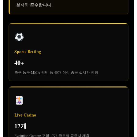
철저히 준수합니다.
Sports Betting
40+
축구·농구·MMA·럭비 등 40개 이상 종목 실시간 베팅
Live Casino
17개
Evolution Gaming 포함 17개 글로벌 공급사 제휴