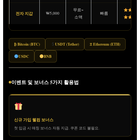
무료~
전자 지갑
₩5,000
빠름
소액
₿ Bitcoin (BTC)
USDT (Tether)
Ξ Ethereum (ETH)
USDC
BNB
이벤트 및 보너스 5가지 활용법
신규 가입 웰컴 보너스
첫 입금 시 매칭 보너스 자동 지급. 쿠폰 코드 불필요.