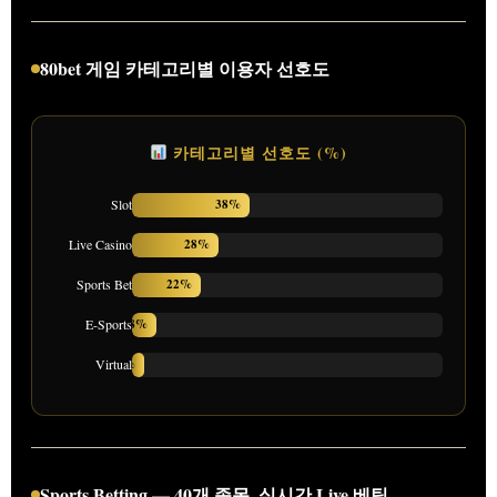
80bet 게임 카테고리별 이용자 선호도
카테고리별 선호도 (%)
Slot
38%
Live Casino
28%
Sports Bet
22%
E-Sports
8%
Virtual
4%
Sports Betting — 40개 종목, 실시간 Live 베팅