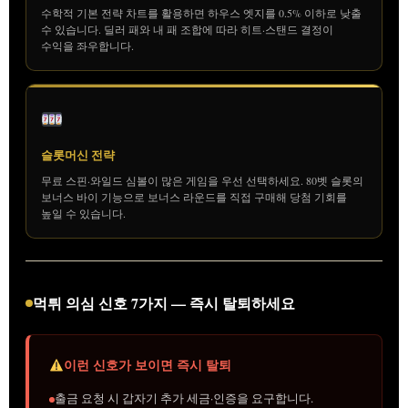
수학적 기본 전략 차트를 활용하면 하우스 엣지를 0.5% 이하로 낮출
수 있습니다. 딜러 패와 내 패 조합에 따라 히트·스탠드 결정이
수익을 좌우합니다.
슬롯머신 전략
무료 스핀·와일드 심볼이 많은 게임을 우선 선택하세요. 80벳 슬롯의
보너스 바이 기능으로 보너스 라운드를 직접 구매해 당첨 기회를
높일 수 있습니다.
먹튀 의심 신호 7가지 — 즉시 탈퇴하세요
이런 신호가 보이면 즉시 탈퇴
출금 요청 시 갑자기 추가 세금·인증을 요구합니다.