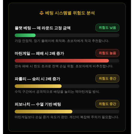
베팅 시스템별 위험도 분석
플랫 베팅 — 매 라운드 고정 금액
위험도 낮음
가장 안정적. 장기 플레이에 최적화. 초보자에게 적극 추천합니다.
마틴게일 — 패배 시 2배 증가
위험도 높음
연속 패배 시 한도 초과로 전액 손실 위험. 초보자에게 비추천합니다.
파롤리 — 승리 시 2배 증가
위험도 중간
수익 구간에서 공격적으로 배당을 늘리는 역마틴게일 방식.
피보나치 — 수열 기반 베팅
위험도 중간
마틴게일보다 손실 증가 속도가 완만. 계산이 복잡해 주의가 필요합니다.