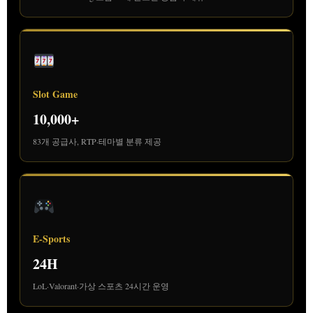
Slot Game
10,000+
83개 공급사, RTP·테마별 분류 제공
E-Sports
24H
LoL·Valorant·가상 스포츠 24시간 운영