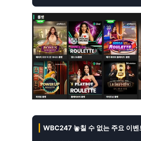
WBC247 놓칠 수 없는 주요 이벤