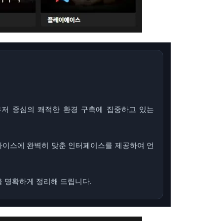
유저 중심의 쾌적한 환경 구축에 집중하고 있는
디바이스에 완벽히 맞춘 인터페이스를 제공하여 언
을 명확하게 정리해 드립니다.