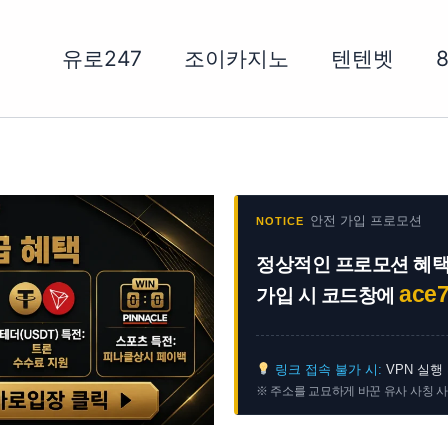
유로247
조이카지노
텐텐벳
안전 가입 프로모션
NOTICE
정상적인 프로모션 혜택
ace
가입 시 코드창에
링크 접속 불가 시:
VPN 실행
※ 주소를 교묘하게 바꾼 유사 사칭 