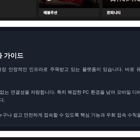
화 가이드
장 안정적인 인프라로 주목받고 있는 플랫폼이 있습니다. 바로 
없는 연결성을 자랑합니다. 특히 복잡한 PC 환경을 넘어 모바일 
다.
구나 쉽고 안전하게 접속할 수 있도록 핵심 기능과 우회 접속 수칙