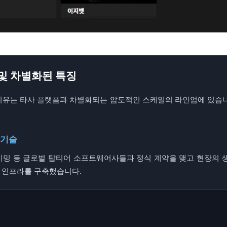
 및 차별화된 특징
이유는 타사 플랫폼과 차별화되는 압도적인 스케일의 라인업에 있습니
 기술
이밍 등 글로벌 탑티어 소프트웨어사들과 정식 계약을 맺고 현장의 생동
 인프라를 구축했습니다.