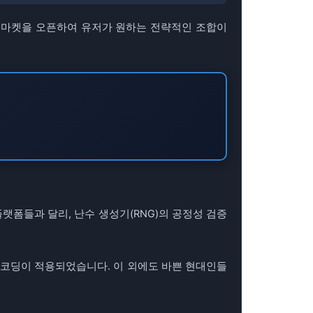
의 마켓을 오픈하여 유저가 원하는 전략적인 조합이
랫폼들과 달리, 난수 생성기(RNG)의 공정성 검증
 코딩이 적용되었습니다. 이 외에도 바쁜 현대인들