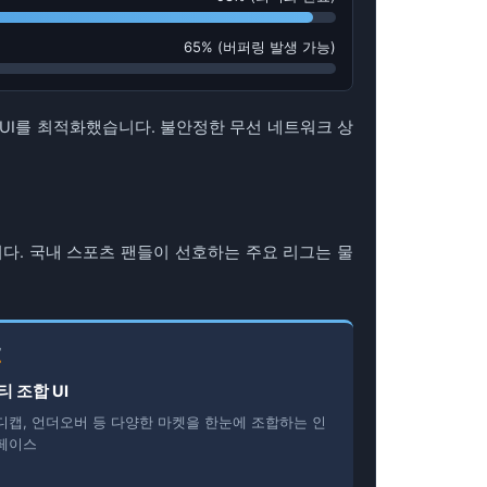
65% (버퍼링 발생 가능)
 UI를 최적화했습니다. 불안정한 무선 네트워크 상
다. 국내 스포츠 팬들이 선호하는 주요 리그는 물
티 조합 UI
디캡, 언더오버 등 다양한 마켓을 한눈에 조합하는 인
페이스