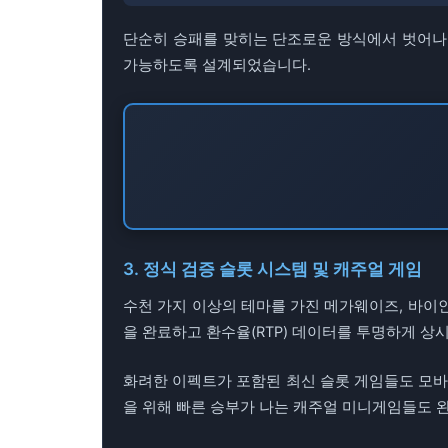
단순히 승패를 맞히는 단조로운 방식에서 벗어나 
가능하도록 설계되었습니다.
3. 정식 검증 슬롯 시스템 및 캐주얼 게임
수천 가지 이상의 테마를 가진 메가웨이즈, 바이인
을 완료하고 환수율(RTP) 데이터를 투명하게 상
화려한 이펙트가 포함된 최신 슬롯 게임들도 모바
을 위해 빠른 승부가 나는 캐주얼 미니게임들도 