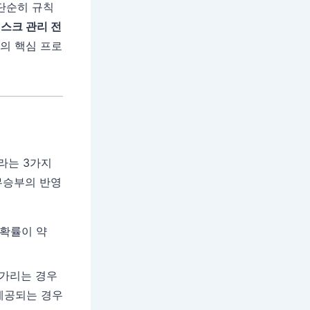
 단순히 규칙
스크 관리 전
의 핵심 프로
)라는 3가지
무승부의 반영
 확률이 약
 가리는 경우
 제공되는 경우