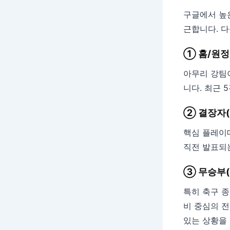
구글에서 높
근합니다. 다
① 홈/원정 
아무리 강팀
니다. 최근 
② 결장자(
핵심 플레이
직전 발표되
③ 무승부(
특히 축구 
비 중심의 전
있는 상황을