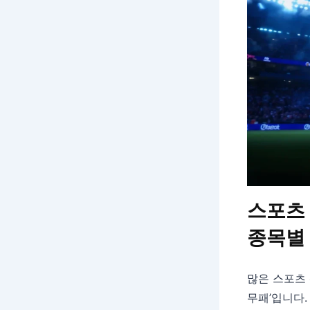
스포츠
종목별 
많은 스포츠 
무패’입니다