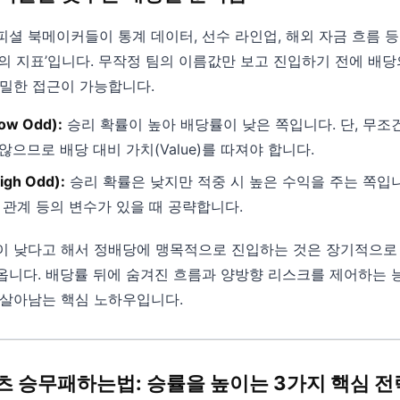
셜 북메이커들이 통계 데이터, 선수 라인업, 해외 자금 흐름 
의 지표’입니다. 무작정 팀의 이름값만 보고 진입하기 전에 배당
정밀한 접근이 가능합니다.
w Odd):
승리 확률이 높아 배당률이 낮은 쪽입니다. 단, 무조
않으므로 배당 대비 가치(Value)를 따져야 합니다.
gh Odd):
승리 확률은 낮지만 적중 시 높은 수익을 주는 쪽입
 관계 등의 변수가 있을 때 공략합니다.
이 낮다고 해서 정배당에 맹목적으로 진입하는 것은 장기적으로
옵니다. 배당률 뒤에 숨겨진 흐름과 양방향 리스크를 제어하는 
 살아남는 핵심 노하우입니다.
포츠 승무패하는법: 승률을 높이는 3가지 핵심 전