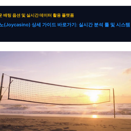
 배팅 옵션 및 실시간 데이터 활용 플랫폼
(Joycasino) 상세 가이드 바로가기: 실시간 분석 툴 및 시스템