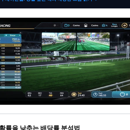
패 확률을 낮추는 배당률 분석법