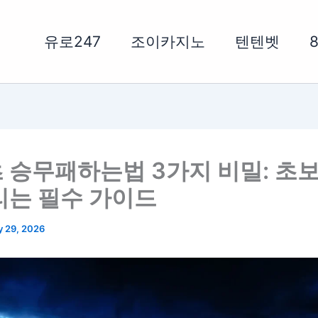
유로247
조이카지노
텐텐벳
 승무패하는법 3가지 비밀: 초보
리는 필수 가이드
 29, 2026