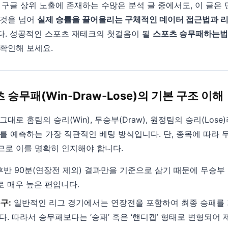
 구글 상위 노출에 존재하는 수많은 분석 글 중에서도, 이 글은
 것을 넘어
실제 승률을 끌어올리는 구체적인 데이터 접근법과 리
다. 성공적인 스포츠 재테크의 첫걸음이 될
스포츠 승무패하는법
확인해 보세요.
츠 승무패(Win-Draw-Lose)의 기본 구조 이해
대로 홈팀의 승리(Win), 무승부(Draw), 원정팀의 승리(Lose
를 예측하는 가장 직관적인 베팅 방식입니다. 단, 종목에 따라 
므로 이를 명확히 인지해야 합니다.
후반 90분(연장전 제외) 결과만을 기준으로 삼기 때문에 무승부
%로 매우 높은 편입니다.
구:
일반적인 리그 경기에서는 연장전을 포함하여 최종 승패를
다. 따라서 승무패보다는 ‘승패’ 혹은 ‘핸디캡’ 형태로 변형되어